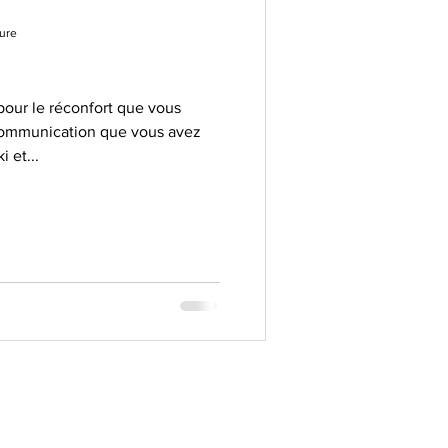
ture
our le réconfort que vous
 communication que vous avez
 et...