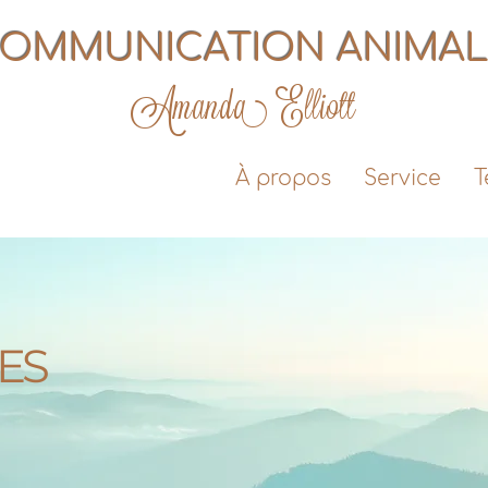
OMMUNICATION ANIMA
Amanda Elliott
À propos
Service
T
ES